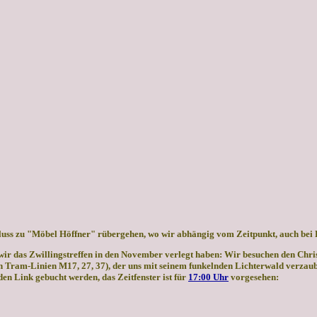
chluss zu "Möbel Höffner" rübergehen, wo wir abhängig vom Zeitpunkt, auch be
 wir das Zwillingstreffen in den November verlegt haben: Wir besuchen den Ch
n Tram-Linien M17, 27, 37), der uns mit seinem funkelnden Lichterwald verzaube
 den Link gebucht werden, das Zeitfenster ist für
17:00 Uhr
vorgesehen: