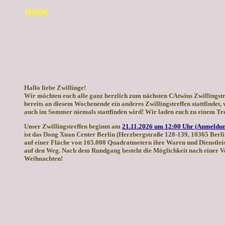
Home
Hallo liebe Zwillinge!
Wir möchten euch alle ganz herzlich zum nächsten CAtwins Zwillingstr
bereits an diesem Wochenende ein anderes Zwillingstreffen stattfinde
auch im Sommer niemals stattfinden wird! Wir laden euch zu einem Tref
Unser Zwillingstreffen beginnt am
21.11.2026 um 12:00 Uhr (Anmeldun
ist das Dong Xuan Center Berlin (Herzbergstraße 128-139, 10365 Berli
auf einer Fläche von 165.000 Quadratmetern ihre Waren und Dienstleistu
auf den Weg. Nach dem Rundgang besteht die Möglichkeit nach einer Ve
Weihnachten!