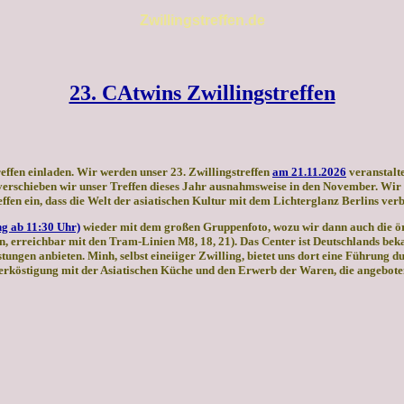
Zwillingstreffen.de
23. CAtwins Zwillingstreffen
effen einladen. Wir werden unser 23. Zwillingstreffen
am 21.11.2026
veranstalt
t, verschieben wir unser Treffen dieses Jahr ausnahmsweise in den November. Wi
fen ein, dass die Welt der asiatischen Kultur mit dem Lichterglanz Berlins verb
g ab 11:30 Uhr)
wieder mit dem großen Gruppenfoto, wozu wir dann auch die ör
n, erreichbar mit den Tram-Linien M8, 18, 21). Das Center ist Deutschlands b
ngen anbieten. Minh, selbst eineiiger Zwilling, bietet uns dort eine Führung d
rköstigung mit der Asiatischen Küche und den Erwerb der Waren, die angeboten 